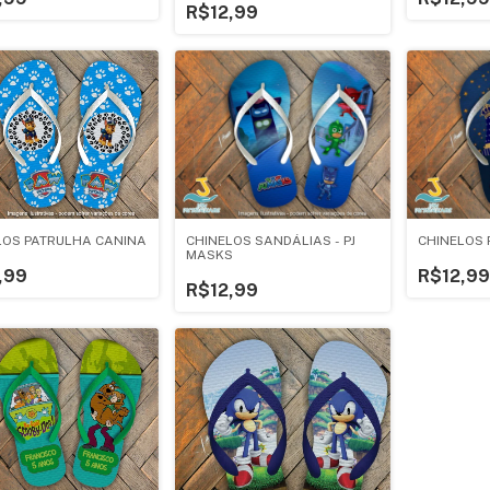
R$12,99
LOS PATRULHA CANINA
CHINELOS SANDÁLIAS - PJ
CHINELOS 
MASKS
,99
R$12,99
R$12,99