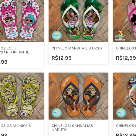
OS LOL -
CHINELO MARSHA E O URSO
CHINELOS 
RSÁRIO INFANTIL
R$12,99
R$12,99
,99
LOS OS MINNIONS
CHINELOS 
CHINELOS/ SANDÁLIAS -
NARUTO
,99
R$12,99