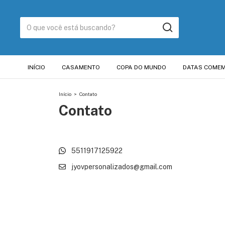
INÍCIO
CASAMENTO
COPA DO MUNDO
DATAS COMEM
Início
>
Contato
Contato
5511917125922
jyovpersonalizados@gmail.com