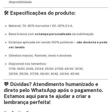
disponibilidade
🛠️ Especificações do produto:
Material: 70–80% borracha + 20–30% E.V.A.
Base branca com
estampa personalizada
via sublimação
Estampa aplicada em tecido 100% poliéster –
não desbota e pode
ser lavado
Chinelos macios, flexíveis, leves e duráveis
Disponível nos tamanhos:
17/18, 19/20, 21/22, 23/24, 25/26, 27/28, 29/30, 31/32,
33/34, 35/36, 37/38, 39/40, 41/42, 43/44, 45/46
💬 Dúvidas? Atendimento humanizado e
direto pelo WhatsApp após o pagamento.
Estamos aqui para te ajudar a criar a
lembrança perfeita!