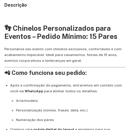
Descrição
👣 Chinelos Personalizados para
Eventos – Pedido Mínimo: 15 Pares
Personalize seu evento com chinelos exclusivos, confortáveis e com
acabamento impecável. Ideal para casamentos, festas de 15 anos,
eventos corporativos e lembranças em geral.
📲 Como funciona seu pedido:
Após a confirmação do pagamento, entraremos em contato com
você via
WhatsApp
para alinhar todos os detalhes:
Arte/modelo
Personalização (nomes, frases, data, etc.)
Numeração dos pares
Criamos uma
prévia digital do layout
e enviamos para sua