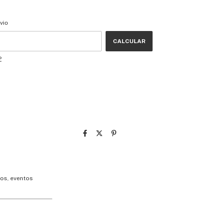
CEP:
ALTERAR CEP
vio
CALCULAR
P
nos, eventos