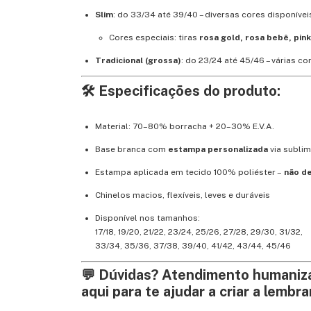
Slim
: do 33/34 até 39/40 – diversas cores disponívei
Cores especiais: tiras
rosa gold, rosa bebê, pin
Tradicional (grossa)
: do 23/24 até 45/46 – várias c
🛠️ Especificações do produto:
Material: 70–80% borracha + 20–30% E.V.A.
Base branca com
estampa personalizada
via subli
Estampa aplicada em tecido 100% poliéster –
não d
Chinelos macios, flexíveis, leves e duráveis
Disponível nos tamanhos:
17/18, 19/20, 21/22, 23/24, 25/26, 27/28, 29/30, 31/32,
33/34, 35/36, 37/38, 39/40, 41/42, 43/44, 45/46
💬 Dúvidas? Atendimento humaniz
aqui para te ajudar a criar a lembra