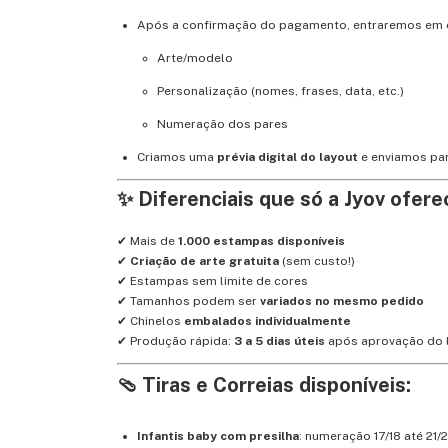
Após a confirmação do pagamento, entraremos em 
Arte/modelo
Personalização (nomes, frases, data, etc.)
Numeração dos pares
Criamos uma
prévia digital do layout
e enviamos par
✨ Diferenciais que só a Jyov ofere
✔ Mais de
1.000 estampas disponíveis
✔
Criação de arte gratuita
(sem custo!)
✔ Estampas sem limite de cores
✔ Tamanhos podem ser
variados no mesmo pedido
✔ Chinelos
embalados individualmente
✔ Produção rápida:
3 a 5 dias úteis
após aprovação do 
🩴 Tiras e Correias disponíveis:
Infantis baby com presilha
: numeração 17/18 até 21/