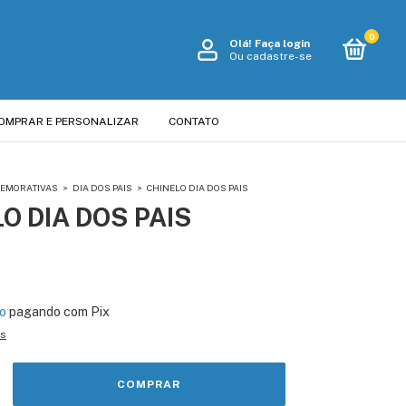
0
Olá!
Faça login
Ou cadastre-se
OMPRAR E PERSONALIZAR
CONTATO
MEMORATIVAS
>
DIA DOS PAIS
>
CHINELO DIA DOS PAIS
O DIA DOS PAIS
o
pagando com Pix
es