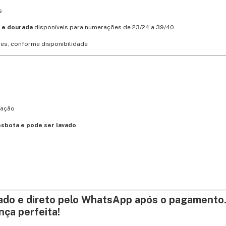
s
k e dourada
disponíveis para numerações de 23/24 a 39/40
ores, conforme disponibilidade
mação
esbota e pode ser lavado
ado e direto pelo WhatsApp após o pagamento
nça perfeita!