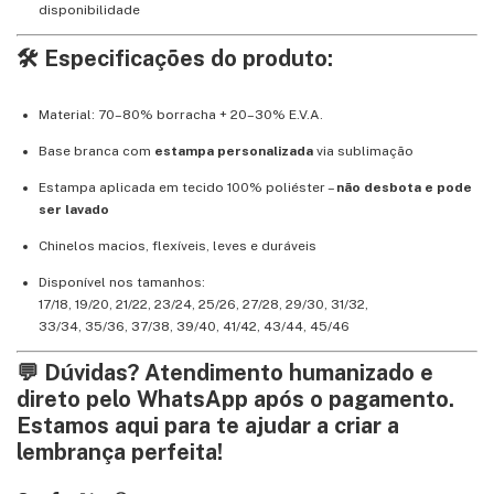
disponibilidade
🛠️ Especificações do produto:
Material: 70–80% borracha + 20–30% E.V.A.
Base branca com
estampa personalizada
via sublimação
Estampa aplicada em tecido 100% poliéster –
não desbota e pode
ser lavado
Chinelos macios, flexíveis, leves e duráveis
Disponível nos tamanhos:
17/18, 19/20, 21/22, 23/24, 25/26, 27/28, 29/30, 31/32,
33/34, 35/36, 37/38, 39/40, 41/42, 43/44, 45/46
💬 Dúvidas? Atendimento humanizado e
direto pelo WhatsApp após o pagamento.
Estamos aqui para te ajudar a criar a
lembrança perfeita!