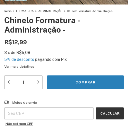
Início
>
FORMATURA
>
ADMINISTRAÇÃO
>
Chinelo Formatura - Administração -
Chinelo Formatura -
Administração -
R$12,99
3
x
de
R$5,08
5% de desconto
pagando com Pix
Ver mais detalhes
Entregas para o CEP:
ALTERAR CEP
Meios de envio
CALCULAR
Não sei meu CEP