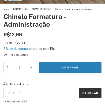
Início
>
FORMATURA
>
ADMINISTRAÇÃO
>
Chinelo Formatura - Administração -
Chinelo Formatura -
Administração -
R$12,99
3
x
de
R$5,08
5% de desconto
pagando com Pix
Ver mais detalhes
Entregas para o CEP:
ALTERAR CEP
Meios de envio
CALCULAR
Não sei meu CEP