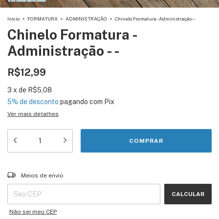
Início
>
FORMATURA
>
ADMINISTRAÇÃO
>
Chinelo Formatura - Administração - -
Chinelo Formatura -
Administração - -
R$12,99
3
x
de
R$5,08
5% de desconto
pagando com Pix
Ver mais detalhes
Entregas para o CEP:
ALTERAR CEP
Meios de envio
CALCULAR
Não sei meu CEP