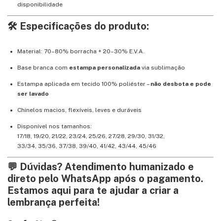
disponibilidade
🛠️ Especificações do produto:
Material: 70–80% borracha + 20–30% E.V.A.
Base branca com
estampa personalizada
via sublimação
Estampa aplicada em tecido 100% poliéster –
não desbota e pode
ser lavado
Chinelos macios, flexíveis, leves e duráveis
Disponível nos tamanhos:
17/18, 19/20, 21/22, 23/24, 25/26, 27/28, 29/30, 31/32,
33/34, 35/36, 37/38, 39/40, 41/42, 43/44, 45/46
💬 Dúvidas? Atendimento humanizado e
direto pelo WhatsApp após o pagamento.
Estamos aqui para te ajudar a criar a
lembrança perfeita!