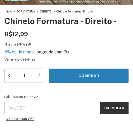
Início
>
FORMATURA
>
DIREITO
>
Chinelo Formatura - Direito -
Chinelo Formatura - Direito -
R$12,99
3
x
de
R$5,08
5% de desconto
pagando com Pix
Ver mais detalhes
Entregas para o CEP:
ALTERAR CEP
Meios de envio
CALCULAR
Não sei meu CEP