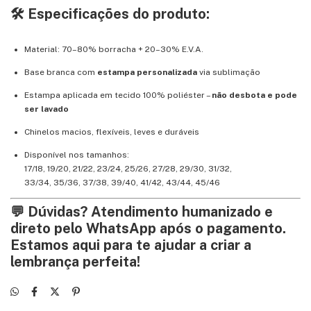
🛠️ Especificações do produto:
Material: 70–80% borracha + 20–30% E.V.A.
Base branca com
estampa personalizada
via sublimação
Estampa aplicada em tecido 100% poliéster –
não desbota e pode
ser lavado
Chinelos macios, flexíveis, leves e duráveis
Disponível nos tamanhos:
17/18, 19/20, 21/22, 23/24, 25/26, 27/28, 29/30, 31/32,
33/34, 35/36, 37/38, 39/40, 41/42, 43/44, 45/46
💬 Dúvidas? Atendimento humanizado e
direto pelo WhatsApp após o pagamento.
Estamos aqui para te ajudar a criar a
lembrança perfeita!