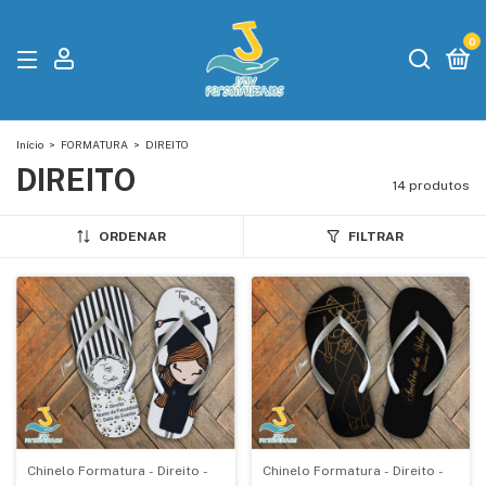
0
Início
>
FORMATURA
>
DIREITO
DIREITO
14 produtos
ORDENAR
FILTRAR
Chinelo Formatura - Direito -
Chinelo Formatura - Direito -