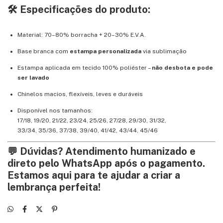
🛠️ Especificações do produto:
Material: 70–80% borracha + 20–30% E.V.A.
Base branca com
estampa personalizada
via sublimação
Estampa aplicada em tecido 100% poliéster –
não desbota e pode
ser lavado
Chinelos macios, flexíveis, leves e duráveis
Disponível nos tamanhos:
17/18, 19/20, 21/22, 23/24, 25/26, 27/28, 29/30, 31/32,
33/34, 35/36, 37/38, 39/40, 41/42, 43/44, 45/46
💬 Dúvidas? Atendimento humanizado e
direto pelo WhatsApp após o pagamento.
Estamos aqui para te ajudar a criar a
lembrança perfeita!