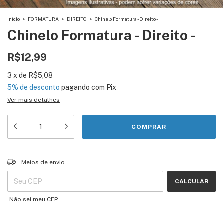
Início
>
FORMATURA
>
DIREITO
>
Chinelo Formatura - Direito -
Chinelo Formatura - Direito -
R$12,99
3
x
de
R$5,08
5% de desconto
pagando com Pix
Ver mais detalhes
Entregas para o CEP:
ALTERAR CEP
Meios de envio
CALCULAR
Não sei meu CEP