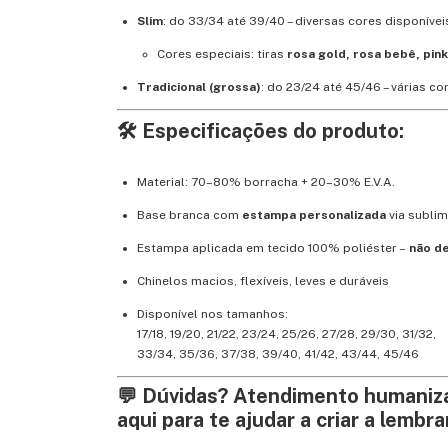
Slim
: do 33/34 até 39/40 – diversas cores disponívei
Cores especiais: tiras
rosa gold, rosa bebê, pin
Tradicional (grossa)
: do 23/24 até 45/46 – várias c
🛠️ Especificações do produto:
Material: 70–80% borracha + 20–30% E.V.A.
Base branca com
estampa personalizada
via subli
Estampa aplicada em tecido 100% poliéster –
não d
Chinelos macios, flexíveis, leves e duráveis
Disponível nos tamanhos:
17/18, 19/20, 21/22, 23/24, 25/26, 27/28, 29/30, 31/32,
33/34, 35/36, 37/38, 39/40, 41/42, 43/44, 45/46
💬 Dúvidas? Atendimento humaniz
aqui para te ajudar a criar a lembra