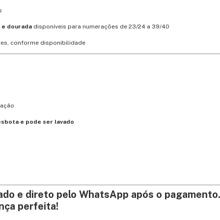
s
k e dourada
disponíveis para numerações de 23/24 a 39/40
ores, conforme disponibilidade
mação
esbota e pode ser lavado
ado e direto pelo WhatsApp após o pagamento
nça perfeita!