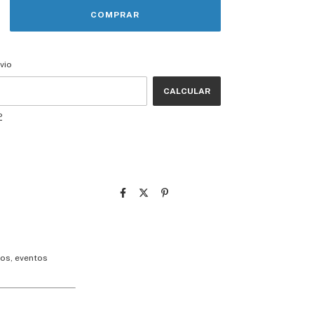
CEP:
ALTERAR CEP
vio
CALCULAR
P
nos, eventos