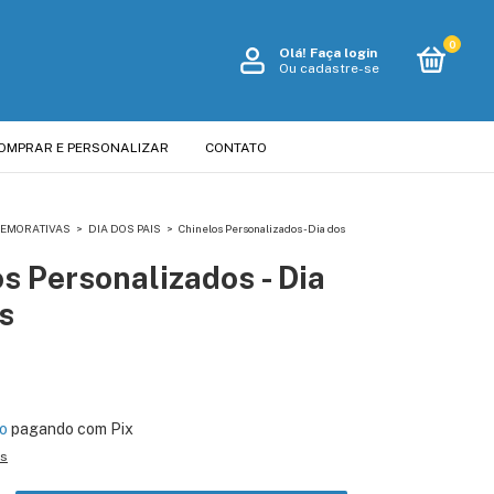
0
Olá!
Faça login
Ou cadastre-se
OMPRAR E PERSONALIZAR
CONTATO
MEMORATIVAS
>
DIA DOS PAIS
>
Chinelos Personalizados - Dia dos
s Personalizados - Dia
s
o
pagando com Pix
es