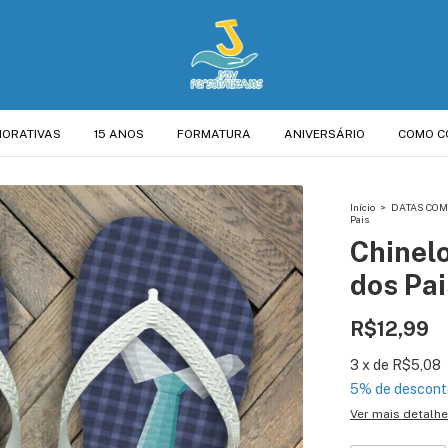
ORATIVAS
15 ANOS
FORMATURA
ANIVERSÁRIO
COMO C
Início
>
DATAS CO
Pais
Chinelo
dos Pai
R$12,99
3
x
de
R$5,08
5% de descont
Ver mais detalh