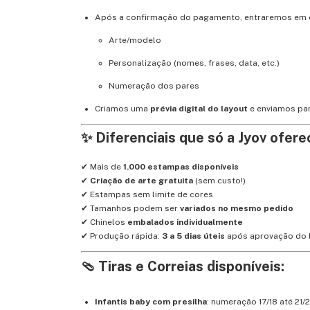
Após a confirmação do pagamento, entraremos em 
Arte/modelo
Personalização (nomes, frases, data, etc.)
Numeração dos pares
Criamos uma
prévia digital do layout
e enviamos par
✨ Diferenciais que só a Jyov ofere
✔ Mais de
1.000 estampas disponíveis
✔
Criação de arte gratuita
(sem custo!)
✔ Estampas sem limite de cores
✔ Tamanhos podem ser
variados no mesmo pedido
✔ Chinelos
embalados individualmente
✔ Produção rápida:
3 a 5 dias úteis
após aprovação do 
🩴 Tiras e Correias disponíveis:
Infantis baby com presilha
: numeração 17/18 até 21/